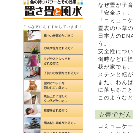
なぜ畳が子
「安全さ」
「コミュニ
こんな方におすすめしています！
畳表のい草
日本人のDN
う。
安全性につ
倒時などに
我が家でも
ステンと転
また、わん
に落ちるこ
このような
☆畳でだん
コミュニケ