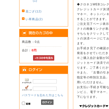
(1)
◆クロネコWEBコレ
クレジットカード決
花ござ(12)
マネー、ネットバン
することができます。
い草商品(2)
ご注文完了ページ表示
クトの画像リンクが表
そちらをクリックして
トの決済ページにて
商品数：0点
ます。
お手続き完了の確認
合計：
0円
発送をさせていただき
※ご購入合計金額が3
ジットカード決済で
ります。ご了承くださ
※また、「古畳の引
指定等の特別注文品」
用いただけません。
お支払い手続き可能
ンビニ、電子マネー
パスワードを忘れた方はこちら
下になります。