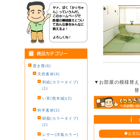
置き畳(6)
天然素材(4)
▼お部屋の模様替え
和紙(カラータイプ)
(1)
替
い草(熊本城)(2)
科学素材(2)
樹脂(カラータイプ)
(1)
◆お支
レザー(洋風カラー)