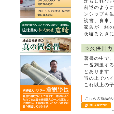
かもしれな
前述のよう
ンシップも
読書、食事、
家族が一緒
夜寝るとき
☆久保田カ
著書の中で
一番刺激す
とあります
畳の上でハ
これ以上の
こちらの商品が