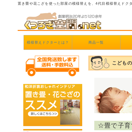
置き畳や花こざを使った部屋の模様替えを、4代目模様替えドク
模様替えドクターとは？
商品一覧
こども
☆畳で子育