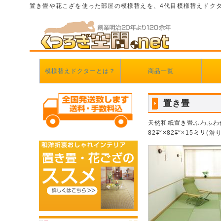
置き畳や花こざを使った部屋の模様替えを、4代目模様替えドク
模様替えドクターとは？
商品一覧
置き畳
天然和紙置き畳ふわふわ
82㌢×82㌢×15ミリ(滑