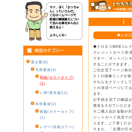
◆お支
◆クロネコWEBコレ
クレジットカード決
マネー、ネットバン
置き畳(6)
することができます。
天然素材(4)
ご注文完了ページ表示
クトの画像リンクが表
和紙(カラータイプ)
そちらをクリックして
(1)
トの決済ページにて
い草(熊本城)(2)
ます。
お手続き完了の確認
科学素材(2)
発送をさせていただき
※ご購入合計金額が3
樹脂(カラータイプ)
ジットカード決済で
(1)
ります。ご了承くださ
レザー(洋風カラー)
※また、「古畳の引