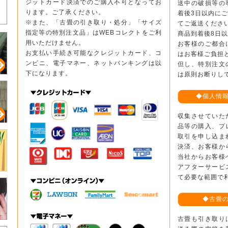
ジットカード決済でのご購入不可となってお
送中の破損等の
ります。ご了承ください。
着後3日以内に
※また、「古畳の引き取り・処分」「サイズ
てご返送くださ
指定等の特別注文品」はWEBコレクトをご利
商品到着後8日
用いただけません。
お客様のご都合
お支払い手続き可能なクレジットカード、コ
はお客様ご負担
ンビニ、電子マネー、ネットバンキングは以
但し、特別注文
下になります。
は原則お断りし
◆個人情
収集させていた
品等の購入、プ
取引を申し込ま
決済、お客様か
当社からお客様
アフターサービ
て必要な範囲で
◆古畳
古畳も引き取り