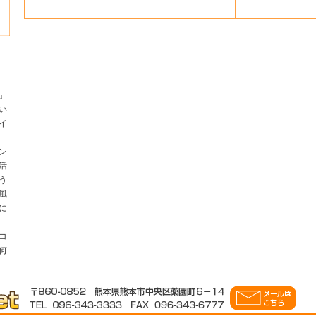
」
い
イ
ン
活
う
風
に
コ
何