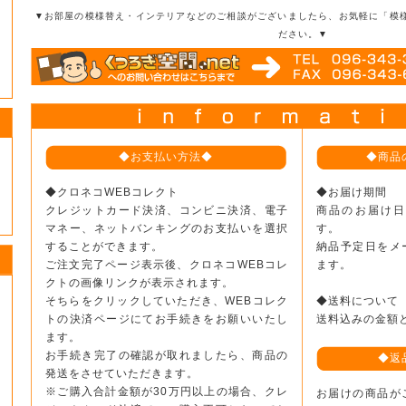
▼お部屋の模様替え・インテリアなどのご相談がございましたら、お気軽に「模
ださい。▼
◆お支払い方法◆
◆商品
◆クロネコWEBコレクト
◆お届け期間
クレジットカード決済、コンビニ決済、電子
商品のお届け
マネー、ネットバンキングのお支払いを選択
す。
することができます。
納品予定日をメ
ご注文完了ページ表示後、クロネコWEBコレ
ます。
クトの画像リンクが表示されます。
そちらをクリックしていただき、WEBコレク
◆送料について
トの決済ページにてお手続きをお願いいたし
送料込みの金額
ます。
お手続き完了の確認が取れましたら、商品の
◆返
発送をさせていただきます。
※ご購入合計金額が30万円以上の場合、クレ
お届けの商品が