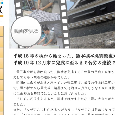
！
畳工事全般を請け負った、弊社は完成する３年前の平成１６年か
力してもらう業者の選択からでした。
時間的に余裕があると思っていた畳工事は、最後の仕上げ工事の
で、畳の採寸から畳完成・納品までは約３ヶ月位しかなく６００
には余裕ある時間ではないことに気づきました。
そしていざ採寸をすると、普通では考えられない畳の大きさがた
ました。
また、「なぜここに柱があるんだろう」「なぜここは斜めになって