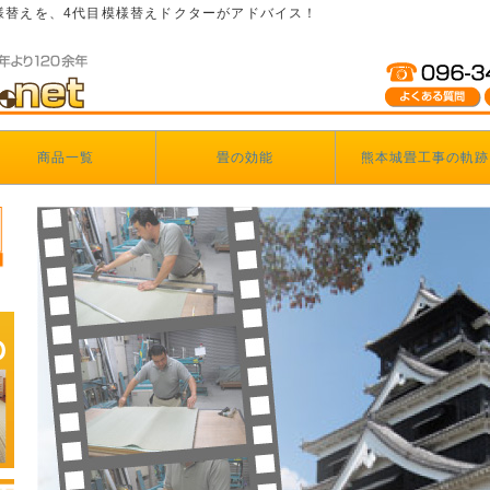
様替えを、4代目模様替えドクターがアドバイス！
商品一覧
畳の効能
熊本城畳工事の軌跡