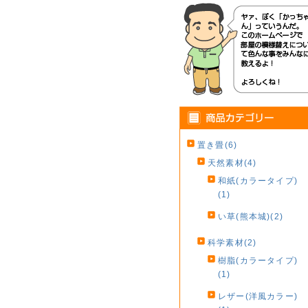
置き畳(6)
天然素材(4)
和紙(カラータイプ)
(1)
い草(熊本城)(2)
科学素材(2)
樹脂(カラータイプ)
(1)
レザー(洋風カラー)