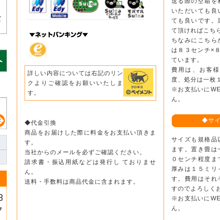
送る際の空箱を
いただいても良
ても良いです。
て頂ければこち
ちなみにこちら
は８３センチ×
ています。
費用は、お客
詳しい内容については右記のリン
ッ
度、処分は一枚
クよりご確認をお願いいたしま
。
※お支払いにW
す。
ん。
◆サ
◆代金引換
商品をお届けした際に料金をお支払い頂きま
サイズも規格品
す。
ます。置き畳は
当社からのメールを必ずご確認ください。
０センチ程度ま
請求書・振込用紙などは発行し ておりませ
厚みは１５ミリ
ん。
す。費用はそれ
送料・手数料は商品代金に含まれます。
すのでよろしく
※お支払いにW
ん。