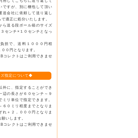
利用してこちらに送り返して
いですが、別に梱包して頂い
運送会社に依頼して送り返し
らで適正に処分いたします。
から送る段ボール箱のサイズ
８３センチ×１０センチとなっ
様負担で、送料１０００円程
１００円となります。
EBコレクトはご利用できませ
イズ指定について◆
以外に、指定することができ
一辺の長さが６０センチ～９
でミリ単位で指定できます。
～６０ミリ程度までとなりま
ぞれ＋２，０００円となりま
お願いします。
EBコレクトはご利用できませ