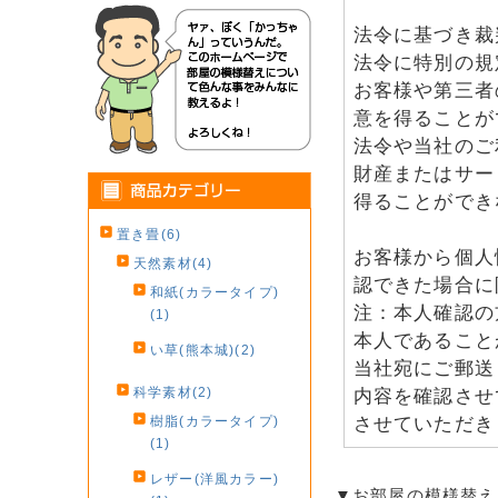
法令に基づき裁
法令に特別の規
お客様や第三者
意を得ることが
法令や当社のご
財産またはサー
得ることができ
置き畳(6)
お客様から個人
天然素材(4)
認できた場合に
和紙(カラータイプ)
注：本人確認の
(1)
本人であること
い草(熊本城)(2)
当社宛にご郵送
科学素材(2)
内容を確認させ
させていただき
樹脂(カラータイプ)
(1)
レザー(洋風カラー)
▼お部屋の模様替え