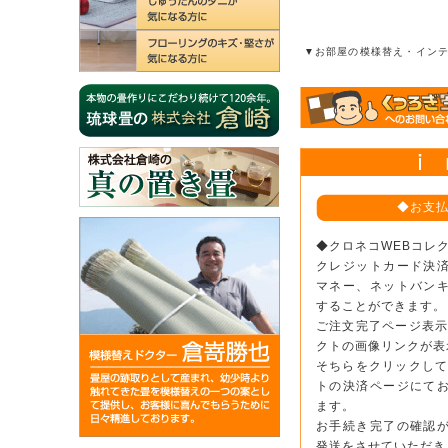
▼お部屋の模様替え・イン
◆お支
◆クロネコWEBコレ
クレジットカード決
マネー、ネットバン
することができます。
ご注文完了ページ表示
クトの画像リンクが表
そちらをクリックして
トの決済ページにて
ます。
お手続き完了の確認
発送をさせていただき