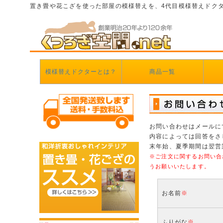
置き畳や花こざを使った部屋の模様替えを、4代目模様替えドク
模様替えドクターとは？
商品一覧
お問い合わせはメールに
内容によっては回答をさ
末年始、夏季期間は翌営
※ご注文に関するお問い合
うお願いいたします。
お名前
※
ふりがな
※