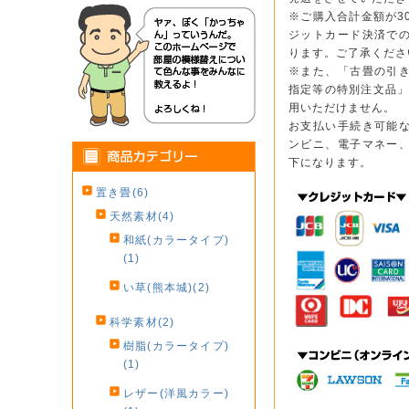
※ご購入合計金額が3
ジットカード決済で
ります。ご了承くださ
※また、「古畳の引
指定等の特別注文品」
用いただけません。
お支払い手続き可能
ンビニ、電子マネー
下になります。
置き畳(6)
天然素材(4)
和紙(カラータイプ)
(1)
い草(熊本城)(2)
科学素材(2)
樹脂(カラータイプ)
(1)
レザー(洋風カラー)