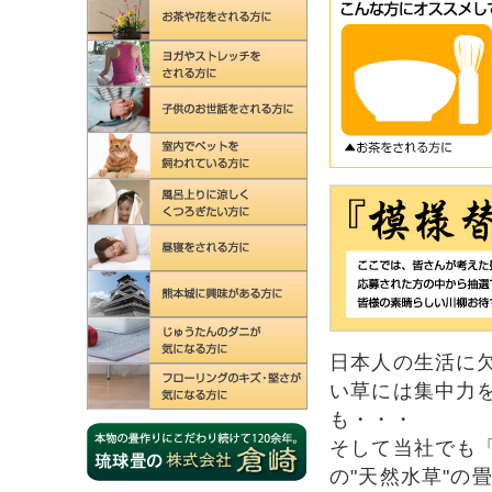
日本人の生活に
い草には集中力
も・・・
そして当社でも
の"天然水草"の