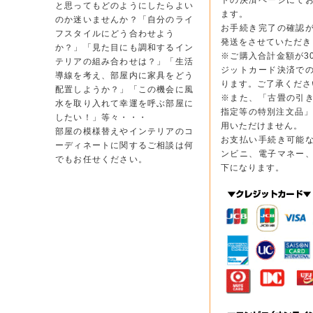
トの決済ページにて
と思ってもどのようにしたらよい
ます。
のか迷いませんか？「自分のライ
お手続き完了の確認
フスタイルにどう合わせよう
発送をさせていただき
か？」「見た目にも調和するイン
※ご購入合計金額が3
テリアの組み合わせは？」「生活
ジットカード決済で
導線を考え、部屋内に家具をどう
ります。ご了承くださ
配置しようか？」「この機会に風
※また、「古畳の引
水を取り入れて幸運を呼ぶ部屋に
指定等の特別注文品」
したい！」等々・・・
用いただけません。
部屋の模様替えやインテリアのコ
お支払い手続き可能
ーディネートに関するご相談は何
ンビニ、電子マネー
でもお任せください。
下になります。