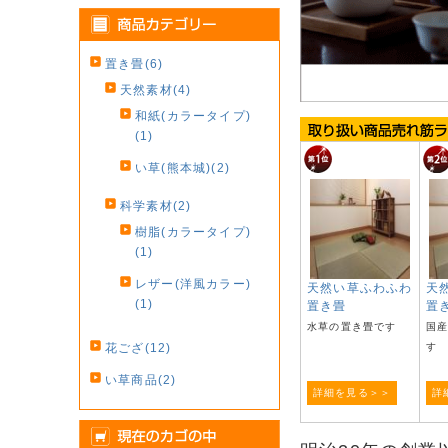
置き畳(6)
天然素材(4)
和紙(カラータイプ)
(1)
い草(熊本城)(2)
科学素材(2)
樹脂(カラータイプ)
(1)
レザー(洋風カラー)
天然い草ふわふわ
天
(1)
置き畳
置
水草の置き畳です
国
花ござ(12)
す
い草商品(2)
詳細を見る＞＞
詳