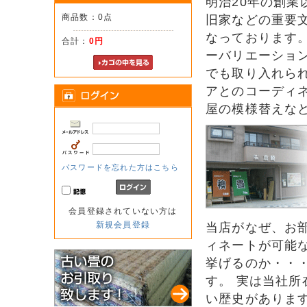
明治20年の創
商品数：0点
旧家などの重要
なっております。
合計：
0円
ーバリエーショ
でも取り入れら
アとのコーディ
屋の模様替えな
パスワードを忘れた方はこちら
会員登録されていない方は
新規会員登録
当店がなぜ、お
ィネートが可能
挙げるのか・・・
す。 実は当社
い歴史がありま