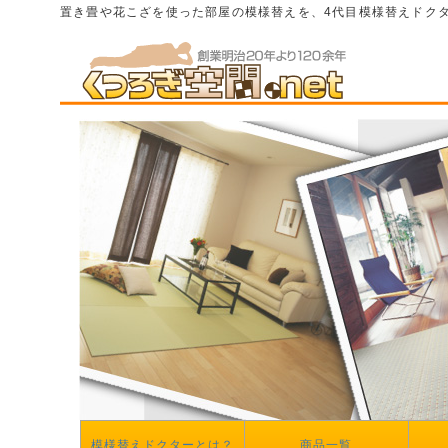
置き畳や花こざを使った部屋の模様替えを、4代目模様替えドク
模様替えドクターとは？
商品一覧